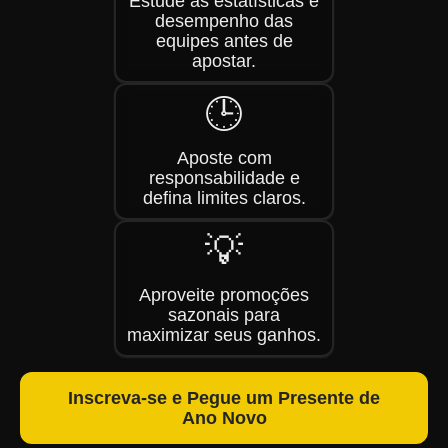
Estude as estatísticas e
desempenho das
equipes antes de
apostar.
🕒
Aposte com
responsabilidade e
defina limites claros.
💡
Aproveite promoções
sazonais para
maximizar seus ganhos.
Inscreva-se e Pegue um Presente de
Ano Novo