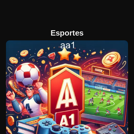
Esportes