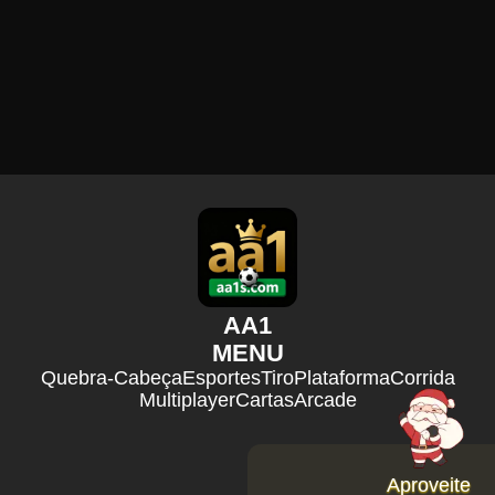
AA1
MENU
Quebra-Cabeça
Esportes
Tiro
Plataforma
Corrida
Multiplayer
Cartas
Arcade
Aproveite