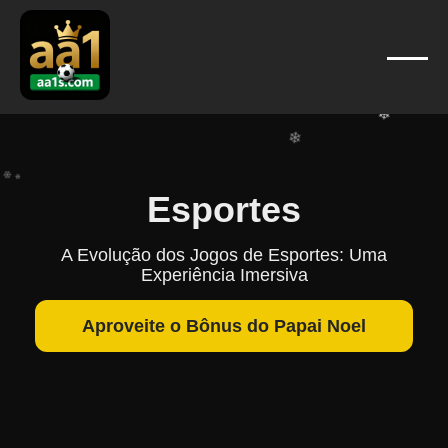
❄
❄
❄
❄
❄
❄
❄
Esportes
❄
❄
A Evolução dos Jogos de Esportes: Uma
Experiência Imersiva
Aproveite o Bônus do Papai Noel