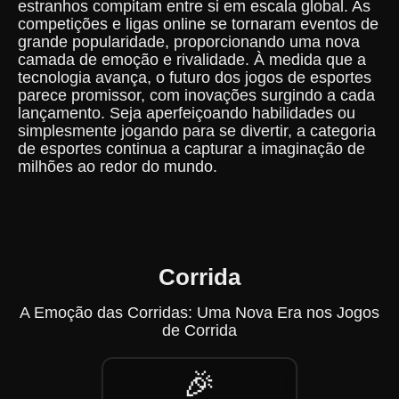
estranhos compitam entre si em escala global. As
competições e ligas online se tornaram eventos de
grande popularidade, proporcionando uma nova
camada de emoção e rivalidade. À medida que a
tecnologia avança, o futuro dos jogos de esportes
parece promissor, com inovações surgindo a cada
lançamento. Seja aperfeiçoando habilidades ou
simplesmente jogando para se divertir, a categoria
de esportes continua a capturar a imaginação de
milhões ao redor do mundo.
Corrida
A Emoção das Corridas: Uma Nova Era nos Jogos
de Corrida
🎉