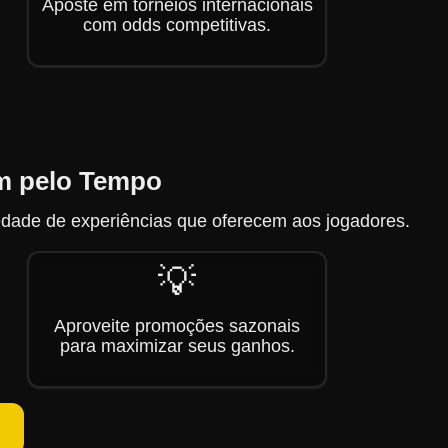
Aposte em torneios internacionais
com odds competitivas.
m pelo Tempo
iedade de experiências que oferecem aos jogadores.
💡
Aproveite promoções sazonais
para maximizar seus ganhos.