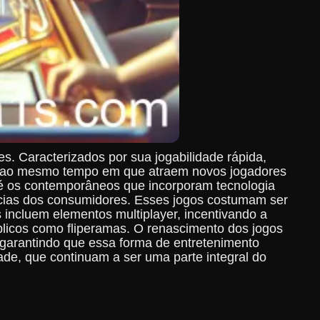
s. Caracterizados por sua jogabilidade rápida,
ia ao mesmo tempo em que atraem novos jogadores
té os contemporâneos que incorporam tecnologia
ncias dos consumidores. Esses jogos costumam ser
s incluem elementos multiplayer, incentivando a
licos como fliperamas. O renascimento dos jogos
 garantindo que essa forma de entretenimento
ade, que continuam a ser uma parte integral do