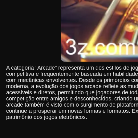
A categoria "Arcade" representa um dos estilos de jo
competitiva e frequentemente baseada em habilidad
com mecânicas envolventes. Desde os primórdios com
moderna, a evolução dos jogos arcade reflete as mu
acessíveis e diretos, permitindo que jogadores de to
competição entre amigos e desconhecidos, criando u
arcade também é visto com o surgimento de platafor
continue a prosperar em novas formas e formatos. Exp
patrimônio dos jogos eletrônicos.